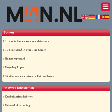
Bomen
10 mooie bomen voor een kleine tuin
70 beste ideeÃ«n over Tuin bomen
Bomenexpress.nl
Hoge heg kopen
Vind bomen en struiken in Tuin en Terras
Hekwerk rond de tuin
Dubbelstaafmathekwerk
Hekwerk & schutting